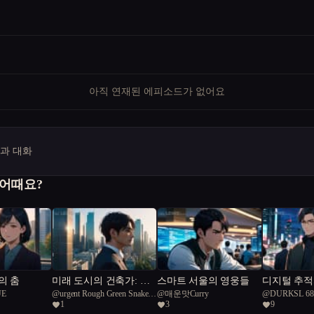
아직 연재된 에피소드가 없어요
명과 대화
 어때요?
의 춤
미래 도시의 건축가: 자
스마트 서울의 영웅들
디지털 추적
UE
@
urgent Rough Green Snake
@
매운맛Curry
@
DURKSL 68
연과 기술의 교향곡
미로 속에서
1
3
9
45