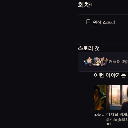
회차
1
원작 스토리
스토리 챗
캐릭터 3
이런 이야기는
더셀 : Replicant unable to
디지털 경계
@
명탐정
@
MidnightBL
empathize
1