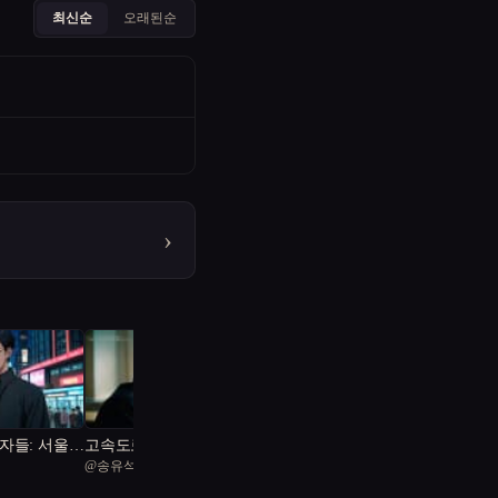
최신순
오래된순
›
자들: 서울의
고속도로에 갇힌 사람들
@
송유석