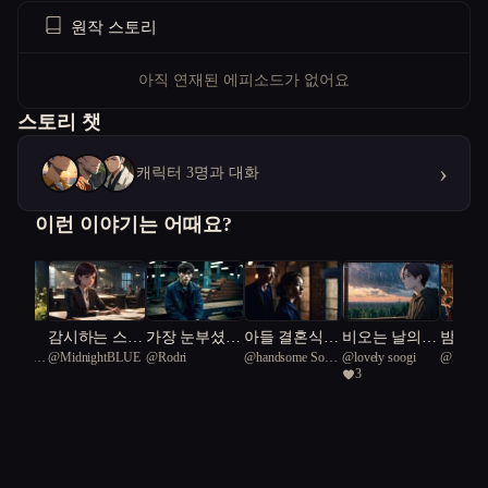
원작 스토리
아직 연재된 에피소드가 없어요
스토리 챗
›
캐릭터 3명과 대화
이런 이야기는 어때요?
발 들
감시하는 스파
가장 눈부셨던
아들 결혼식에
비오는 날의
밤의 
 Kangaroo
@
MidnightBLUE
@
Rodri
@
handsome South
@
lovely soogi
@
Innova
상가
이 지켜야 하
시절 우리는
서 축가를 부
라일락
스며드
3
American parrot
Turaco 9
는 가족
서로에게 상처
른 가수가 사
자
68
만 남겼다
실은 사라진
딸이었습니다