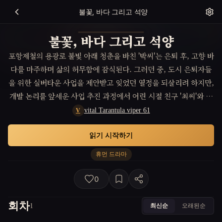
불꽃, 바다 그리고 석양
불꽃, 바다 그리고 석양
포항제철의 용광로 불빛 아래 청춘을 바친 '박씨'는 은퇴 후, 고향 바
다를 마주하며 삶의 허무함에 잠식된다. 그러던 중, 도시 은퇴자들
을 위한 실버타운 사업을 제안받고 잊었던 열정을 되살리려 하지만,
개발 논리를 앞세운 사업 추진 과정에서 어린 시절 친구 '최씨'와 갈
등하며 잊고 싶었던 과거의 상처와 마주하게 된다.
vital Tarantula viper 61
V
읽기 시작하기
휴먼 드라마
0
회차
최신순
오래된순
1