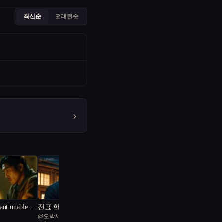
최신순
오래된순
›
nt unable to
전표 한장으로 도시를 궤
@
오박사
멸시키는 법