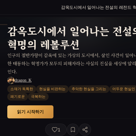
감옥도시에서 일어나는 전설의 레전드 
감옥도시에서 일어나는 전설
혁명의 레볼루션
인구의 절반가량이 감옥에 있는 가상의 도시에서, 살인 사건이 일어나
한 태동하는 혁명가가 모두의 피해자라는 사실의 진실을 세상에 알리
인다.
dragon_K
소재가 독특한
현실을 비판하는
추악한 현실을 그리는
어두운 현실인
패기로운
극복하는
읽기 시작하기
1