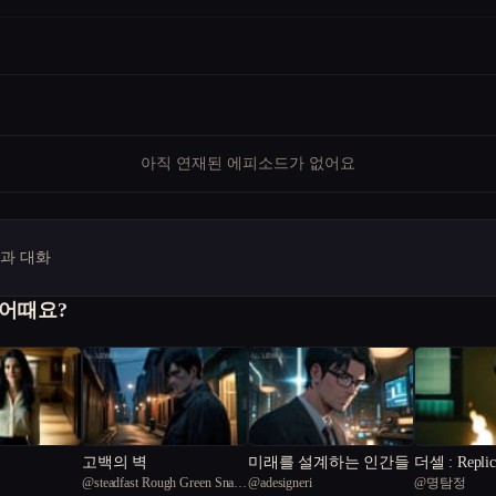
아직 연재된 에피소드가 없어요
명과 대화
 어때요?
고백의 벽
미래를 설계하는 인간들
더셀 : Replica
@
steadfast Rough Green Snake
@
adesigneri
@
명탐정
empathize