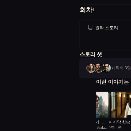
회차
1
원작 스토리
스토리 챗
캐릭터 3
이런 이야기는
미래 도시의 건축가: 자
마지막 한숨
@
urgent Rough Green Snake
@
제나랑
연과 기술의 교향곡