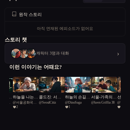
원작 스토리
아직 연재된 에피소드가 없어요
스토리 챗
›
캐릭터 3명과 대화
이런 이야기는 어때요?
 빌려준
하늘을 나는
콜드진: 서울
하늘의 손길 :
서울-가족의
선율의 
공화국일
@
서울공화국일
@
SeoulCitiz
@
DinoSaga
@
keen Griffia 38
@
DinoS
붕어빵
프로토콜
응급닥터 UA
건강을 지키는
기계와
2
1
1
급시민
M
희망이라는 이
조화
름