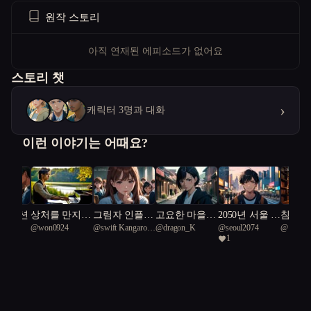
원작 스토리
아직 연재된 에피소드가 없어요
스토리 챗
›
캐릭터 3명과 대화
이런 이야기는 어때요?
마 맨션
상처를 만지는
그림자 인플루
고요한 마을의
2050년 서울 :
침묵 속
ld
@
won0924
@
swift Kangaroo
@
dragon_K
@
seoul2074
@
연글
피아노
언서
숨겨진 진실
나는 누구인
장
1
whale 43
가?