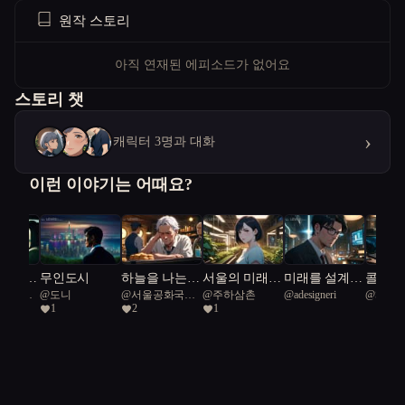
원작 스토리
아직 연재된 에피소드가 없어요
스토리 챗
›
캐릭터 3명과 대화
이런 이야기는 어때요?
 빌려준
무인도시
하늘을 나는
서울의 미래정
미래를 설계하
콜드진:
공화국일
@
도니
@
서울공화국일
@
주하삼촌
@
adesigneri
@
SeoulC
붕어빵
원: 스마트팜
는 인간들
프로토
1
2
1
급시민
도전기