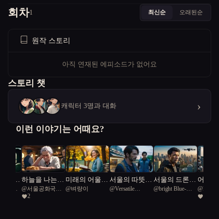
회차
최신순
오래된순
1
원작 스토리
아직 연재된 에피소드가 없어요
스토리 챗
›
캐릭터 3명과 대화
이런 이야기는 어때요?
 빌려준
하늘을 나는
미래의 어울림
서울의 따뜻한
서울의 드론,
어머니
공화국일
@
서울공화국일
@
벼량이
@
Versatile
@
bright Blue-
@
live
붕어빵
공원
공원
미래를 배달하
극
2
1
급시민
Diamondback
winged teal 43
다
turtle 71