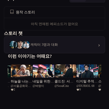
원작 스토리
아직 연재된 에피소드가 없어요
스토리 챗
›
캐릭터 3명과 대화
이런 이야기는 어때요?
 빌려준
하늘을 나는
내일을 위한
콜드진: 서울
디지털 추적자
스마트 
공화국일
@
서울공화국일
@
벼량이
@
SeoulCitiz
@
DURKSL 68
@
golden
붕어빵
따뜻한 손길
프로토콜
들: 서울의 미
마트 
2
9
5
급시민
로 속에서