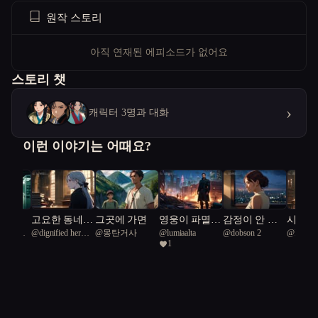
원작 스토리
아직 연재된 에피소드가 없어요
스토리 챗
›
캐릭터 3명과 대화
이런 이야기는 어때요?
긴 아
고요한 동네,
그곳에 가면
영웅이 파멸을
감정이 안 들
시간이
Great
@
dignified hermit
@
몽탄거사
@
lumiaalta
@
dobson 2
@
Icomet
서 딸이
수수께끼 동아
만든다
리는 신입
병동의
1
ark 93
crab 50
기 시작
리