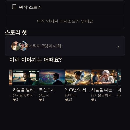
원작 스토리
아직 연재된 에피소드가 없어요
스토리 챗
›
캐릭터 2명과 대화
이런 이야기는 어때요?
상곡
하늘을 빌려준
무인도시
2100년의 서울.
하늘을 나는
미래를
공화국일
@
서울공화국일
@
도니
@
NOR
@
서울공화국일
@
adesign
하루
임진왜란시대
붕어빵
는 인
2
1
23
2
급시민
급시민
의 조선을 구
해라.