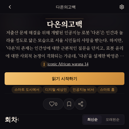
다온의고백
다온의고백
저출산 문제 해결을 위해 개발된 인공지능 로봇 '다온'은 인간과 놀
라울 정도로 닮은 모습으로 서울 시민들의 사랑을 받는다. 하지만,
'다온'의 존재는 인간성에 대한 근본적인 질문을 던지고, 로봇 윤리
에 대한 사회적 논쟁이 격화되는 가운데, '다온'을 설계한 박영준 교
수는 인간과 로봇의 공존을 위한 해답을 찾아 나선다.
iconic African warana 14
I
읽기 시작하기
스마트 도시에서
디지털 세상인
인공지능 비서
스마트 홈
0
회차
최신순
오래된순
1