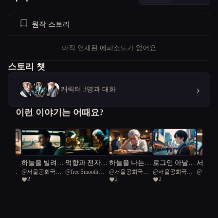
원작 스토리
아직 연재된 에피소드가 없어요
스토리 챗
›
캐릭터 3명과 대화
이런 이야기는 어때요?
상곡
하늘을 빌려준
먹향과 전자잉
하늘을 나는
로그인 아날로
서울의 
공화국일
@
서울공화국일
@
free Smooth
@
서울공화국일
@
서울공화국일
@
주하
하루
크의 교감
붕어빵
그
AI와 
2
2
2
급시민
Green Snake 52
급시민
급시민
육아 