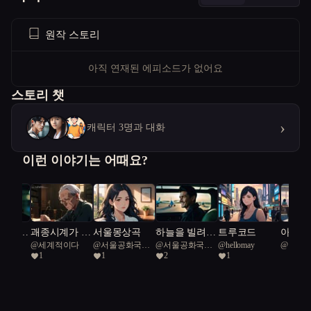
원작 스토리
아직 연재된 에피소드가 없어요
스토리 챗
›
캐릭터 3명과 대화
이런 이야기는 어때요?
퍼즐,
괘종시계가 들
서울몽상곡
하늘을 빌려준
트루코드
아동용 
지킴이
@
세계적이다
@
서울공화국일
@
서울공화국일
@
hellomay
@
강서
 비밀
려주는 이야기
하루
04180)
1
1
2
1
급시민
급시민
이
이