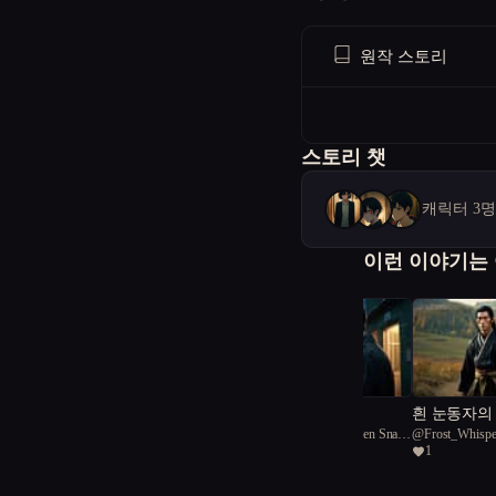
원작 스토리
스토리 챗
캐릭터 3
이런 이야기는
고백의 벽
흰 눈동자의
@
steadfast Rough Green Snake
@
Frost_Whispe
1
92