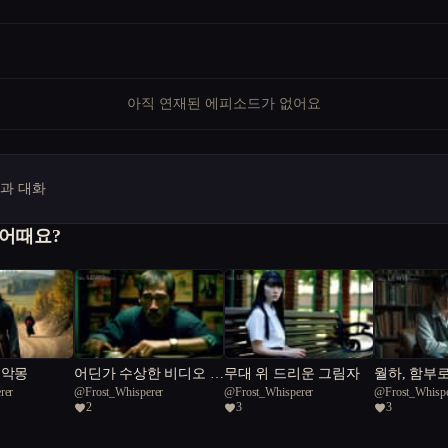
아직 연재된 에피소드가 없어요
명과 대화
 어때요?
 악몽
어딘가 수상한 비디오 가
무대 위 드리운 그림자
월하, 함부로
rer
@
Frost_Whisperer
@
Frost_Whisperer
@
Frost_Whispe
게
2
3
3