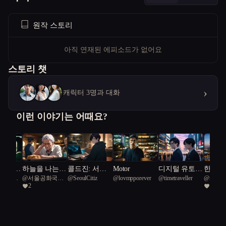
원작 스토리
아직 연재된 에피소드가 없어요
스토리 챗
›
캐릭터 3명과 대화
이런 이야기는 어때요?
 빌려준
하늘을 나는
콜드진: 서울
Motor
디지털 유토피
한강의
공화국일
@
서울공화국일
@
SeoulCitiz
@
lovmpporever
@
timetraveller
@
ronnie
붕어빵
프로토콜
아의 구원자들
수호자
2
2
급시민