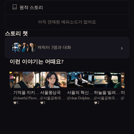
원작 스토리
아직 연재된 에피소드가 없어요
스토리 챗
›
캐릭터 3명과 대화
이런 이야기는 어때요?
LP 그리
기억을 지키는
서울몽상곡
서울의 혁신
하늘을 빌려준
미래를
아
@
cheerful Plover
@
서울공화국일
@
clean Dolphin
@
서울공화국일
@
unders
진 기
로봇
자, 미래를 설
하루
로봇의
1
1
2
26
급시민
45
급시민
Swordbir
조각들
계하다