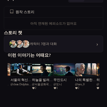
원작 스토리
아직 연재된 에피소드가 없어요
스토리 챗
›
캐릭터 3명과 대화
이런 이야기는 어때요?
상곡
서울의 혁신
하늘을 빌려준
무인도시
나의 특별한
하늘을
공화국일
@
clean Dolphin
@
서울공화국일
@
도니
@
taro_0
@
서울
자, 미래를 설
하루
돌봄 로봇
붕어빵
2
1
2
2
45
급시민
급시민
계하다