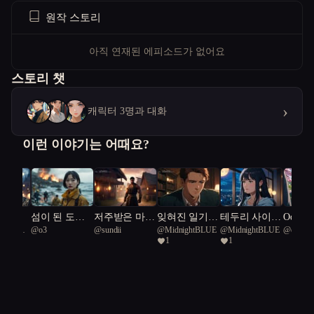
원작 스토리
아직 연재된 에피소드가 없어요
스토리 챗
›
캐릭터 3명과 대화
이런 이야기는 어때요?
 자격
섬이 된 도시,
저주받은 마을
잊혀진 일기와
테두리 사이의
Odd Fe
잘되는고
@
o3
@
sundii
@
MidnightBLUE
@
MidnightBLUE
@
excelle
희망의 끝자락
의 연인들
영웅들의 서사
용서
1
1
Reticulat
시