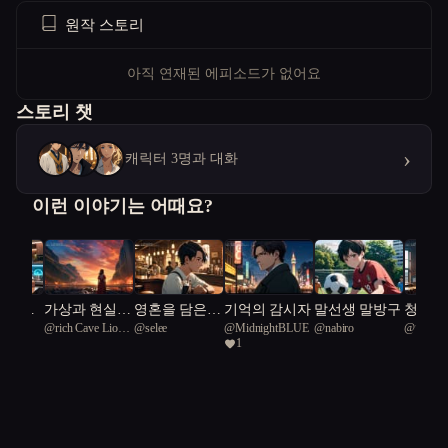
원작 스토리
아직 연재된 에피소드가 없어요
스토리 챗
›
캐릭터 3명과 대화
이런 이야기는 어때요?
맛: 캡
가상과 현실의
영혼을 담은
기억의 감시자
말선생 말방구
청춘의
@
rich Cave Lion
@
selee
@
MidnightBLUE
@
nabiro
@
허기
 잊혀
경계: 우주 재
공간, 이오일
1
51
난과 인간성의
스페이스
진실