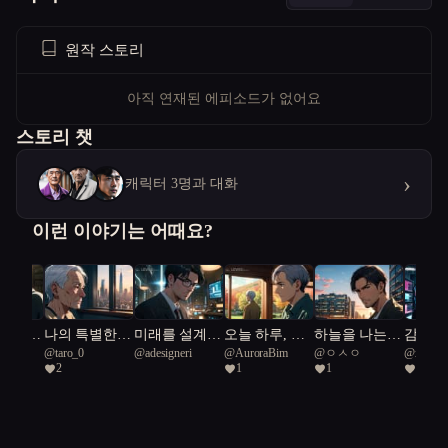
원작 스토리
아직 연재된 에피소드가 없어요
스토리 챗
›
캐릭터 3명과 대화
이런 이야기는 어때요?
계가 들
나의 특별한
미래를 설계하
오늘 하루, 나
하늘을 나는
감정을
적이다
@
taro_0
@
adesigneri
@
AuroraBim
@
ㅇㅅㅇ
@
xartho
 이야기
돌봄 로봇
는 인간들
의 '하루'와 함
의사: 서울의
는 로봇
2
1
1
1
께
구원자들
의 도