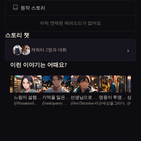
원작 스토리
아직 연재된 에피소드가 없어요
스토리 챗
›
캐릭터 2명과 대화
이런 이야기는 어때요?
 한숨
느림이 설렘이
기억을 잃은
선생님으로 밤
영웅이 투명인
상처가
랑
@
Humanized
@
anticipatory
@
hot Diictodon 41
@
세상을그리다.
@
creativ
된 순간
남자가 운명적
새 롤하는 법
간이 된 화방
되는 
Nalacetus 69
Jellyfish 9
연인을 다시
만난다