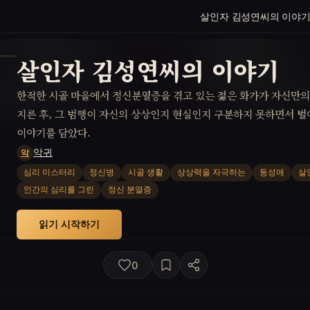
살인자 김성연씨의 이야
살인자 김성연씨의 이야기
한적한 시골 마을에서 정신분열증을 겪고 있는 젊은 화가가 자신만의
지른 후, 그 범행이 자신의 상상인지 현실인지 구분하지 못하면서 
이야기를 담았다.
악귀
악
심리 미스터리
정신병
시골 생활
상상력을 자극하는
동성애
살
인간의 심리를 그린
정신 분열증
읽기 시작하기
0