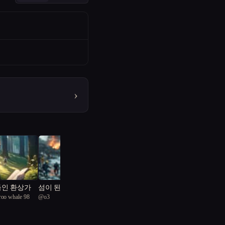
›
들인 환상가
섬이 된 도시, 희망의 끝
roo whale 98
@
o3
자락