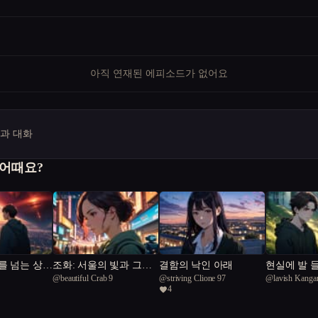
아직 연재된 에피소드가 없어요
명과 대화
 어때요?
를 넘는 상상
조화: 서울의 빛과 그림
결함의 낙인 아래
현실에 발 
@
beautiful Crab 9
@
striving Clione 97
@
lavish Kanga
자
4