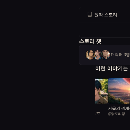
원작 스토리
스토리 챗
캐릭터 3
이런 이야기는
신비한 숲속의 도서관.
누가 속은겨?
서울의 경계
@
synchronized African
@
Adaptable Monkfish 77
@
닭도리탕
력
Flamigo 57