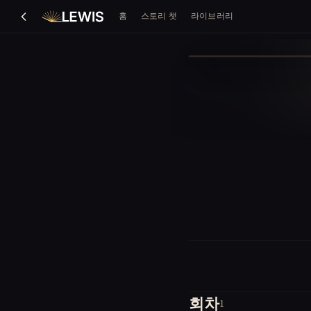
홈
스토리 챗
라이브러리
회차
1