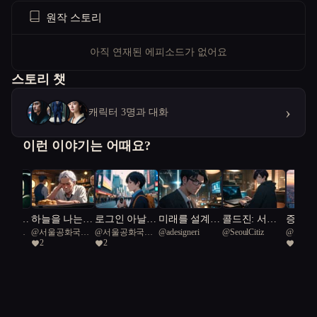
원작 스토리
아직 연재된 에피소드가 없어요
스토리 챗
›
캐릭터 3명과 대화
이런 이야기는 어때요?
 빌려준
하늘을 나는
로그인 아날로
미래를 설계하
콜드진: 서울
증강된
공화국일
@
서울공화국일
@
서울공화국일
@
adesigneri
@
SeoulCitiz
@
보리
붕어빵
그
는 인간들
프로토콜
속으로 
2
2
4
급시민
급시민