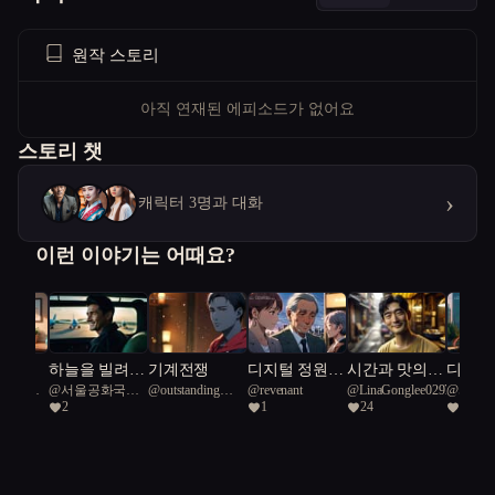
원작 스토리
아직 연재된 에피소드가 없어요
스토리 챗
›
캐릭터 3명과 대화
이런 이야기는 어때요?
상곡
하늘을 빌려준
기계전쟁
디지털 정원에
시간과 맛의
디지털
공화국일
@
서울공화국일
@
outstanding
@
revenant
@
LinaGonglee0297
@
서울
하루
서 피어나는
연금술
속삭임,
2
1
24
2
급시민
Coral Reef 66
급시민
사랑
피어나
로그 