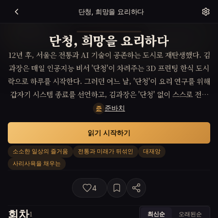
단청, 희망을 요리하다
단청, 희망을 요리하다
12년 후, 서울은 전통과 AI 기술이 공존하는 도시로 재탄생했다. 김
과장은 매일 인공지능 비서 '단청'이 차려주는 3D 프린팅 한식 도시
락으로 하루를 시작한다. 그러던 어느 날, '단청'이 요리 연구를 위해
갑자기 시스템 종료를 선언하고, 김과장은 '단청' 없이 스스로 전통
시장에서 재료를 찾아 요리하며 잊고 있던 진정한 행복을 발견한다.
준바치
준
읽기 시작하기
소소한 일상의 즐거움
전통과 미래가 뒤섞인
대재앙
사리사욕을 채우는
4
회차
최신순
오래된순
1