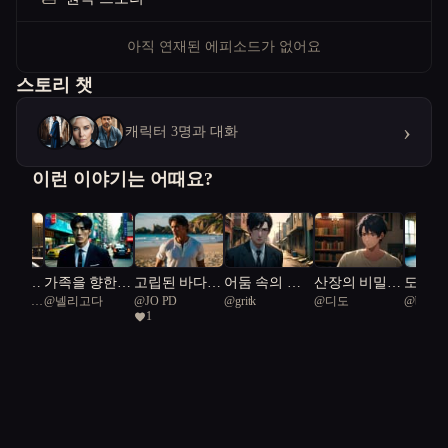
아직 연재된 에피소드가 없어요
스토리 챗
›
캐릭터 3명과 대화
이런 이야기는 어때요?
 진실의
가족을 향한
고립된 바다의
어둠 속의 유
산장의 비밀
도전의
l Mallard
@
넬리고다
@
JO PD
@
gritk
@
디도
@
brillia
그림자
경계
대: 지하세계
일기
1
leopard 
의 비밀