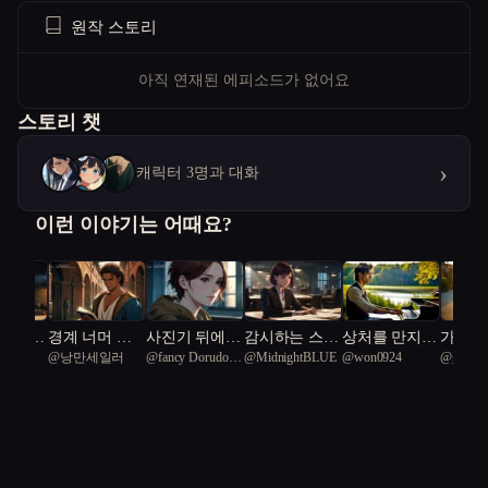
원작 스토리
아직 연재된 에피소드가 없어요
스토리 챗
›
캐릭터 3명과 대화
이런 이야기는 어때요?
 전복죽
경계 너머 기
사진기 뒤에서
감시하는 스파
상처를 만지는
가족을
om
@
낭만세일러
@
fancy Dorudon
@
MidnightBLUE
@
won0924
@
genero
 엄마
록을 쓴다
가족을 만났다
이 지켜야 하
피아노
떠난 다
3
Linesuch
는 가족
독