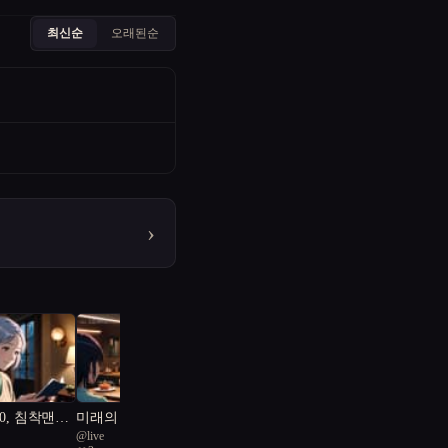
최신순
오래된순
›
80, 침착맨과
미래의 맛: 캡슐 속에 잊
@
live
술없이 못살
혀진 온기