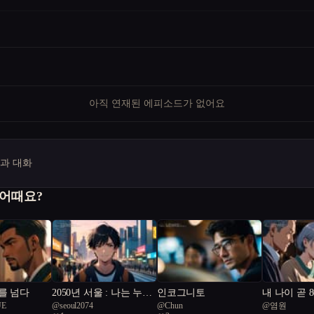
아직 연재된 에피소드가 없어요
명과 대화
 어때요?
를 넘다
2050년 서울 : 나는 누구
인코그니토
내 나이 곧 
UE
@
seoul2074
@
Chun
@
염원
인가?
기안84 기