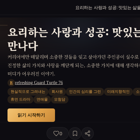
요리하는 사랑과 성공: 맛있는 삶
요리하는 사랑과 성공: 맛있
만나다
커리어에만 매달리며 소중한 것들을 잊고 살아가던 주인공이 실수로
진정한 삶의 가치와 사랑을 깨닫게 되는, 소중한 가치에 대해 생각하
미디가 어우러진 이야기.
refreshing Guard Turtle 76
R
현실적으로 그려내는
회사원
인간의 심리를 그린
미래지향적인
소
휴먼 드라마
연애물
모험담
읽기 시작하기
0