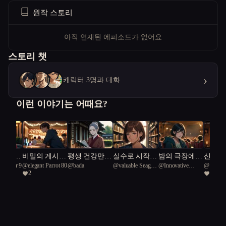
원작 스토리
아직 연재된 에피소드가 없어요
스토리 챗
›
캐릭터 3명과 대화
이런 이야기는 어때요?
으로 가
비밀의 게시
평생 건강만
실수로 시작된
밤의 극장에
신도시
 Pepper 9
@
elegant Parrot 80
@
bada
@
valuable Seagull
@
Innovative
@
여봉
했다!
판: 실종된 아
챙긴 할머니가
명절의 온도
스며드는 그림
연대기
2
1
13
Turaco 92
이돌을 찾아서
시한부 선고를
자
받았다