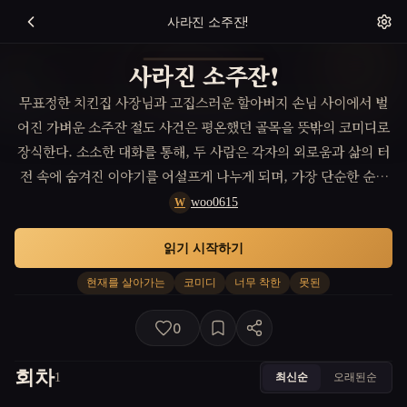
사라진 소주잔!
사라진 소주잔!
무표정한 치킨집 사장님과 고집스러운 할아버지 손님 사이에서 벌
어진 가벼운 소주잔 절도 사건은 평온했던 골목을 뜻밖의 코미디로
장식한다. 소소한 대화를 통해, 두 사람은 각자의 외로움과 삶의 터
전 속에 숨겨진 이야기를 어설프게 나누게 되며, 가장 단순한 순간
속에서 가장 왠지 모를 강렬한 연결을 창조해낸다.
woo0615
W
읽기 시작하기
현재를 살아가는
코미디
너무 착한
못된
0
회차
최신순
오래된순
1