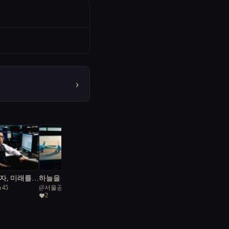
›
자, 미래를
하늘을 빌려준 하루
n 45
@
서울공화국일급시민
2