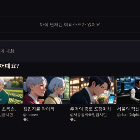
아직 연재된 에피소드가 없어요
명과 대화
 어때요?
부 초록손, 농
침입자를 막아라
추억의 종로 포장마차 라
서울의 혁신
일급시민
@
moment
@
서울공화국일급시민
@
clean Dolphi
다?!
면
설계하다
1
2