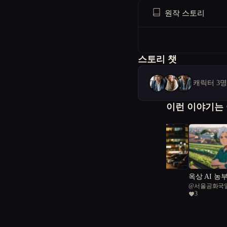
원작 스토리
스토리 챗
캐릭터 3
이런 이야기는
Motor
옥상 AI 농
@
lovmpporever
@
서울공화국
사의 왕이 되
3