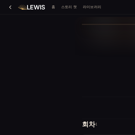
홈
스토리 챗
라이브러리
회차
1