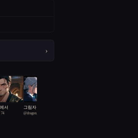
›
계에서
그림자 속 진실의 전쟁
 74
@
dragon_K