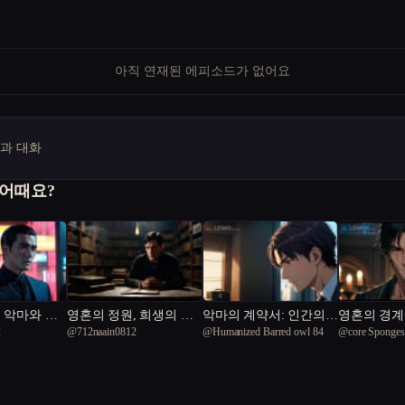
아직 연재된 에피소드가 없어요
명과 대화
 어때요?
 악마와 계
영혼의 정원, 희생의 비
악마의 계약서: 인간의
영혼의 경
2
@
712naain0812
@
Humanized Barred owl 84
@
core Sponges
밀
가면