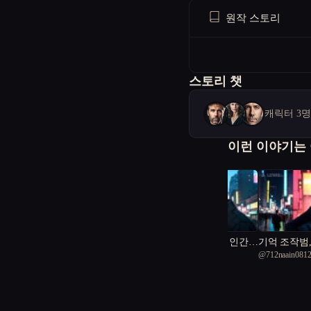
원작 스토리
스토리 챗
캐릭터 3
이런 이야기는
데이터가 된 사랑 인간이
기억 조작범,
@
수암
@
712naain081
된 기계
약했다