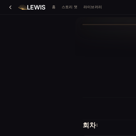
홈
스토리 챗
라이브러리
회차
1