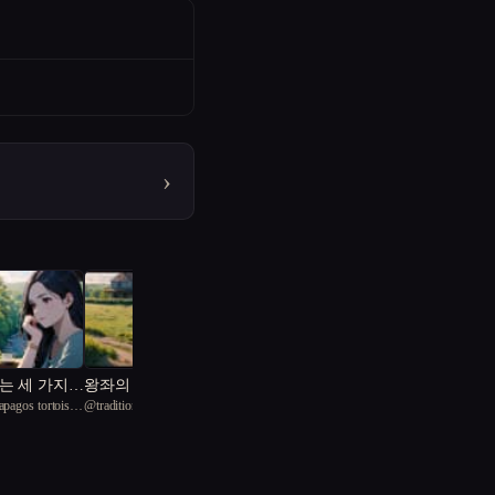
›
는 세 가지
왕좌의 그림자
apagos tortoise
@
traditional Longcodectes 22