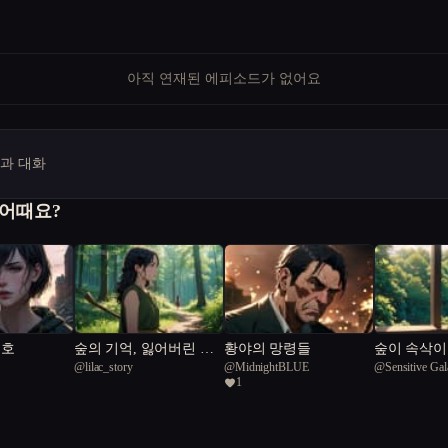
아직 연재된 에피소드가 없어요
명과 대화
 어때요?
신호
숲의 기억, 잃어버린 희
황야의 망령들
숲이 속삭이
@
lilac_story
@
MidnightBLUE
@
Sensitive Gal
생
길
1
67