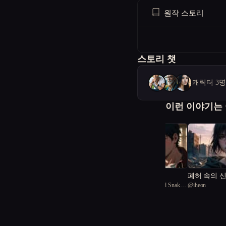
원작 스토리
스토리 챗
캐릭터 3
이런 이야기는
기억의 사냥꾼
폐허 속의 
@
elegant Hammerhead Snake
@
iheon
71