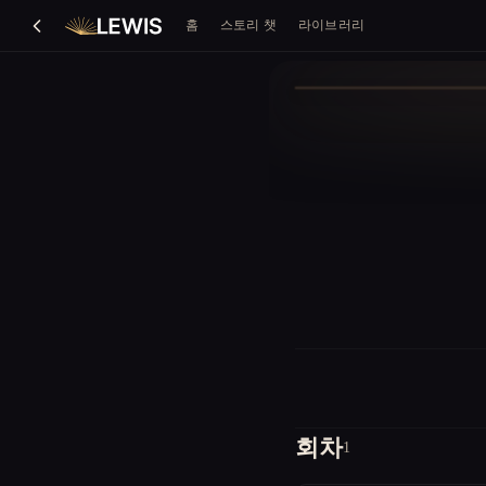
홈
스토리 챗
라이브러리
회차
1