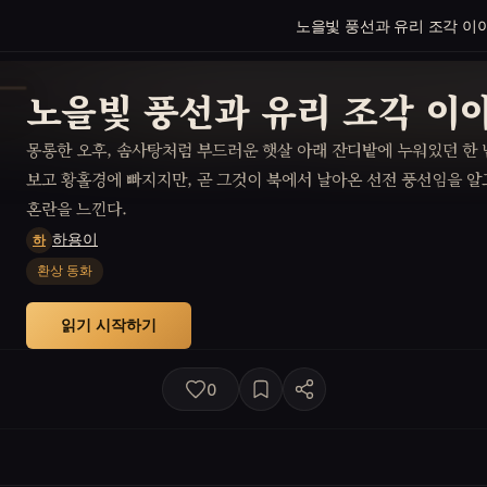
노을빛 풍선과 유리 조각 이
노을빛 풍선과 유리 조각 이
몽롱한 오후, 솜사탕처럼 부드러운 햇살 아래 잔디밭에 누워있던 한
보고 황홀경에 빠지지만, 곧 그것이 북에서 날아온 선전 풍선임을 
혼란을 느낀다.
하용이
하
환상 동화
읽기 시작하기
0