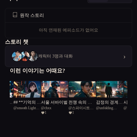
원작 스토리
아직 연재된 에피소드가 없어요
스토리 챗
›
캐릭터 3명과 대화
이런 이야기는 어때요?
결단:
## **기억의 파
서울 서바이벌
전쟁 속의 히
감정의 경계:
시간의
지킴이
@
smooth Light
@
chxx
@
스파이시토마
@
unfolding
@
Nerdm
 도덕의
편**
포크라테스
서울 2049
서
1
1
blue golden parrot
토
Oysters 46
서
64