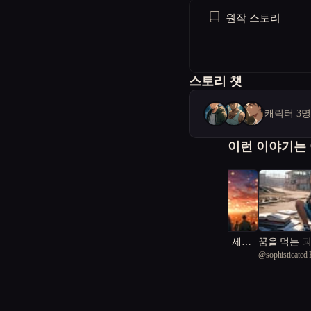
원작 스토리
스토리 챗
캐릭터 3
이런 이야기는
종말의 선율: 잿빛 세계
꿈을 먹는 
@
조강지처
@
sophisticated
의 등대
2