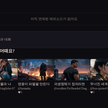
아직 연재된 에피소드가 없어요
명과 대화
 어때요?
괴물과 나
영웅이 파멸을 만든다
괴생명체가 정의라면
무너진 세계
 Kingfisher 67
@
lumiaalta
@
excellent Pet Bearded Dragon
@
free-spirited 
사람들
1
1
78