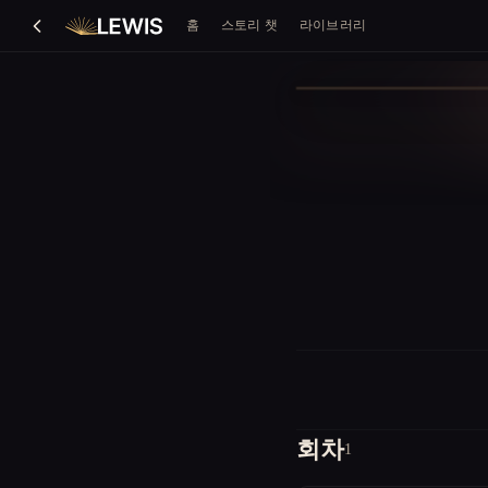
홈
스토리 챗
라이브러리
회차
1