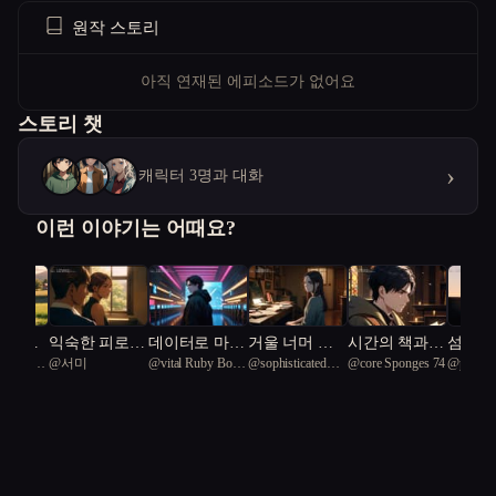
원작 스토리
아직 연재된 에피소드가 없어요
스토리 챗
›
캐릭터 3명과 대화
이런 이야기는 어때요?
끝, 가
익숙한 피로가
데이터로 마음
거울 너머 가
시간의 책과
섬마을
ic Tern
@
서미
@
vital Ruby Boa
@
sophisticated
@
core Sponges 74
@
precio
시작
따뜻해지는 순
을 숨기는 남
족이 바뀌었다
상처의 여정
노 소
39
Kingfisher 67
Amazonia
간
자와 손끝을
66
그리워하는 남
자