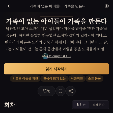
가족이 없는 아이들이 가족을 만든다
가족이 없는 아이들이 가족을 만든다
낙관적인 고아 소년이 매년 생일마다 자신을 받아줄 '진짜 가족'을
꿈꾼다. 하지만 유일한 친구였던 소녀가 갑자기 입양되어 떠나고,
빈자리의 아픔은 도시의 침묵과 함께 더 깊어진다. 그러던 어느 날,
그는 아이들이 만드는 틈새 공간에서 이별을 겪은 또래들과 비밀 모
임을 시작, 서로의 상처와 희망을 서툴게 나눈다. 예상치 못한 작은
MidnightBLUE
충돌과 감정의 파편 속에서, 각자가 쌓아온 삶의 무게가 이야기로
읽기 시작하기
흘러나오는 순간, 소년은 단순한 위로나 연민이 아닌 진짜 인연을
확인하며 꿈꿔온 가족이 피어난다는 사실을 깨닫게 된다.
외로운 이들을 위한
인생이 담겨 있는
낙관적인
슬픈 동화
0
회차
최신순
오래된순
1