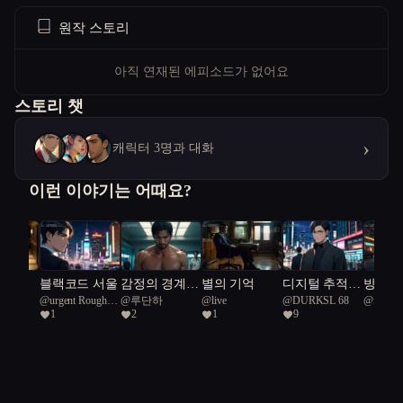
원작 스토리
아직 연재된 에피소드가 없어요
스토리 챗
›
캐릭터 3명과 대화
이런 이야기는 어때요?
 한숨
블랙코드 서울
감정의 경계,
별의 기억
디지털 추적자
방랑하
랑
@
urgent Rough
@
루단하
@
live
@
DURKSL 68
@
flower
시간의 고리
들: 서울의 미
홈즈
1
2
1
9
Green Snake 45
로 속에서