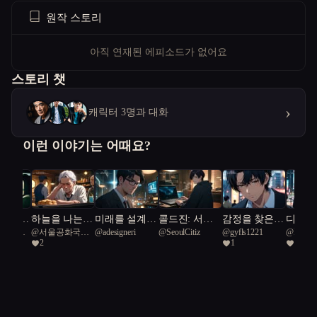
원작 스토리
아직 연재된 에피소드가 없어요
스토리 챗
›
캐릭터 3명과 대화
이런 이야기는 어때요?
 빌려준
하늘을 나는
미래를 설계하
콜드진: 서울
감정을 찾은
디지털
공화국일
@
서울공화국일
@
adesigneri
@
SeoulCitiz
@
gyfls1221
@
DURK
붕어빵
는 인간들
프로토콜
로봇
들: 서
2
1
9
급시민
로 속