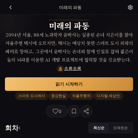
미래의 파동
미래의 파동
2094년 서울, 88세 노과학자 윤박사는 실종된 손녀 지은이를 찾아
자율주행 택시에 오르지만, 택시는 예상치 못한 스마트 도시 외곽의
폐허로 향하고, 그곳에서 윤박사는 손녀와 함께 인질로 잡혀 젊은이
들의 뇌파를 이용한 AI 개발 프로젝트에 협력할 것을 강요받는다.
초롱초롱
초
읽기 시작하기
스마트 도시에서
증강현실
자율주행차
디지털 세상인
0
회차
최신순
오래된순
1