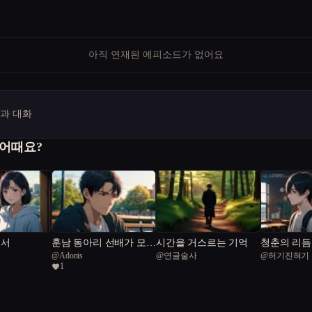
아직 연재된 에피소드가 없어요
명과 대화
 어때요?
에서
훈남 동아리 선배가 모솔
시간을 거스르는 기억
청춘의 리듬
@
Adonis
@
연글술사
@
허기진혀기
을 숨김
1