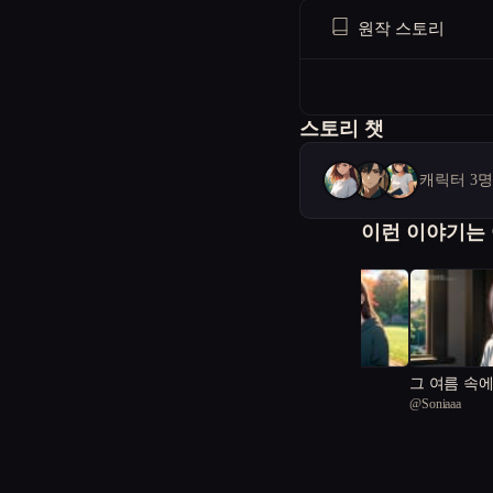
원작 스토리
스토리 챗
캐릭터 3
이런 이야기는
어른은 처음이라
그 여름 속
@
lIIIlllI
@
Soniaaa