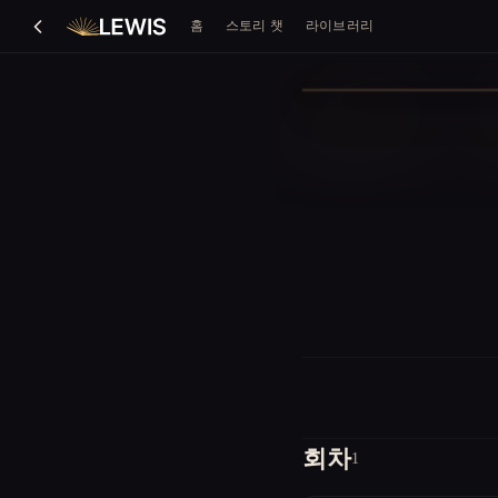
홈
스토리 챗
라이브러리
회차
1