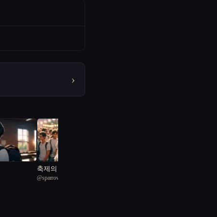
›
축제의 그림자와 빛: 사
@
sparrow4
랑의 진실 게임