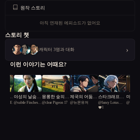
원작 스토리
아직 연재된 에피소드가 없어요
스토리 챗
›
캐릭터 3명과 대화
이런 이야기는 어때요?
 눈동자
야성의 날숨에
몽롱한 숲의
제국의 어둠과
스타크래프트
마술과
ghtBLUE
@
subtle Finches
@
clear Pigeon 17
@
뉴몬유저
@
fancy Lotus
@
유메
의 탑
스러지다
그림자
빛
3 : 테란 캠페
경계
1
21
Turtle 50
인 - 공허의 틈
새