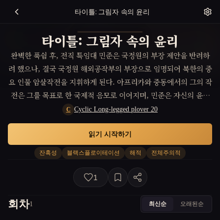
타이틀: 그림자 속의 윤리
타이틀: 그림자 속의 윤리
완벽한 푹쉼 후, 전직 특임대 민준은 국정원의 부장 제안을 반려하
려 했으나, 결국 국정원 해외공작부의 부장으로 임명되어 북한의 중
요 인물 암살작전을 지휘하게 된다. 아프리카와 중동에서의 그의 작
전은 그를 목표로 한 국제적 음모로 이어지며, 민준은 자신의 윤리
성과 삶의 의미를 다시 평가하게 된다. 이 과정에서 그는 불의에 맞
Cyclic Long-legged plover 20
C
서고 현실적인 문제들을 기반으로 한 첩보액션의 진수를 보여준다.
읽기 시작하기
잔혹성
블랙스플로이테이션
해적
전체주의적
1
회차
최신순
오래된순
1