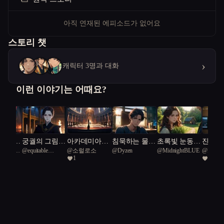
아직 연재된 에피소드가 없어요
스토리 챗
›
캐릭터 3명과 대화
이런 이야기는 어때요?
 현실의
궁궐의 그림자
아카데미아의
침묵하는 물의
초록빛 눈동자
진실을
ve Lion
@
equitable
@
소럴로소
@
Dyzen
@
MidnightBLUE
@
Midni
우주 재
에 첫사랑이
검은 체스판
도시
와 금단의 탑
위험한
1
1
Komodo Dragon
인간성의
숨었다
97