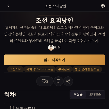
조선 요괴낭인
조선 요괴낭인
왕세자의 신분을 숨긴 채 요괴낭인으로 살아가던 이청이 구미호와
인간의 혼혈인 적호와 동료가 되어 요괴와의 전투를 펼치면서, 생명
의 존엄성과 부자간의 오해를 극복하는 과정을 담은 이야기.
랙터
읽기 시작하기
조선시대
사회적으로 의미있는
부자관계
생명 윤리를 논하는
2
회차
최신순
오래된순
1
원작 스토리