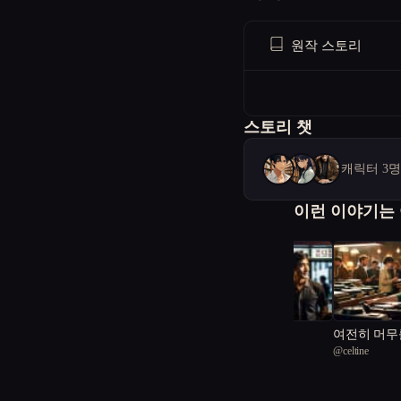
원작 스토리
스토리 챗
캐릭터 3
이런 이야기는
느림의 미학
여전히 머무
@
ireh
@
celtine