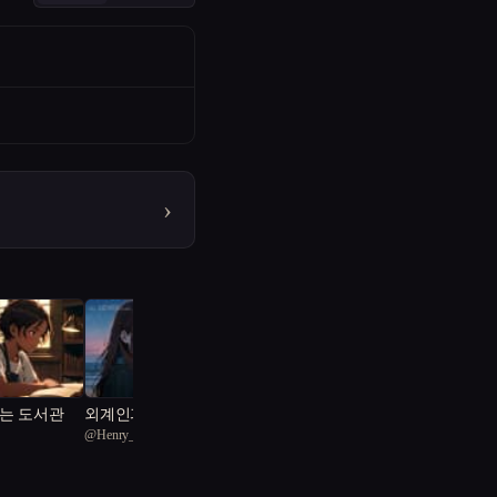
›
는 도서관
외계인과 첫사랑이 겹친
@
Henry_Choi
밤