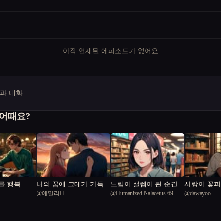
아직 연재된 에피소드가 없어요
명과 대화
 어때요?
를 행복
나의 꿈에 그대가 가득
느림이 설렘이 된 순간
사랑이 꽃피
@
에밀리H
@
Humanized Nalacetus 69
@
dawayoo
차있다