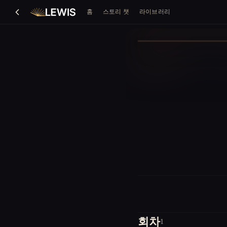
홈
스토리 챗
라이브러리
회차
1