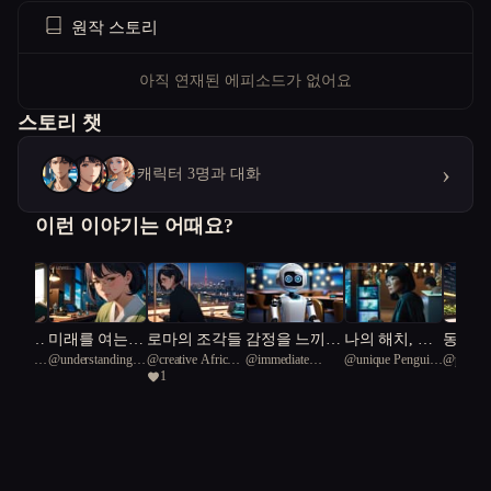
원작 스토리
아직 연재된 에피소드가 없어요
스토리 챗
›
캐릭터 3명과 대화
이런 이야기는 어때요?
 지키는
미래를 여는
로마의 조각들
감정을 느끼는
나의 해치, 아
동반자
l Plover
@
understanding
@
creative African
@
immediate
@
unique Penguin
@
poleon
로봇의 윤리
로봇: C49의 여
리를 찾아서
1
Swordbird 81
ostrich 38
Shawl bluebird 59
27
정