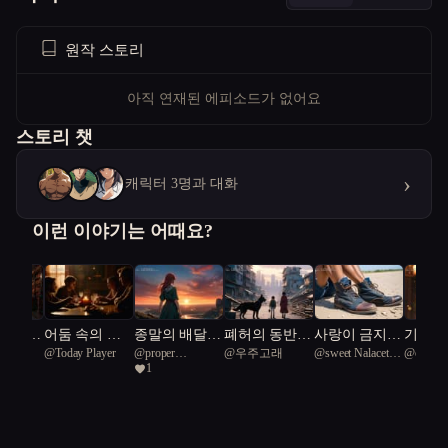
원작 스토리
아직 연재된 에피소드가 없어요
스토리 챗
›
캐릭터 3명과 대화
이런 이야기는 어때요?
 수호
어둠 속의 불
종말의 배달기
폐허의 동반자
사랑이 금지된
기계전
@
Today Player
@
proper
@
우주고래
@
sweet Nalacetus
@
outsta
망한 세
꽃
사
들: 이오리스
도시
1
Swordbird 27
43
Coral Re
마지막
와 콤파뇽의
여정