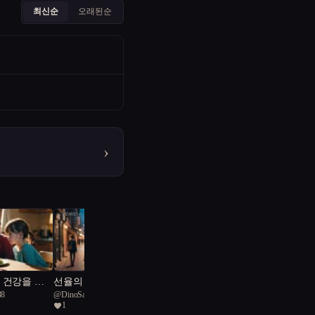
최신순
오래된순
›
 건강을 지
선율의 감성: 기계와 인
38
@
DinoSaga
라는 이름
간의 조화
1