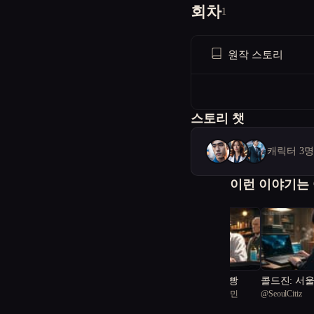
회차
1
원작 스토리
스토리 챗
캐릭터 3
이런 이야기는
하늘을 나는 붕어빵
콜드진: 서
@
서울공화국일급시민
@
SeoulCitiz
2