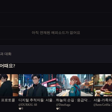
아직 연재된 에피소드가 없어요
명과 대화
 어때요?
울 프로토콜
디지털 추적자들: 서울의
하늘의 손길 : 응급닥터
서울-가족의
@
DURKSL 68
@
DinoSaga
@
keen Griffia 
미로 속에서
UAM
키는 희망이
9
1