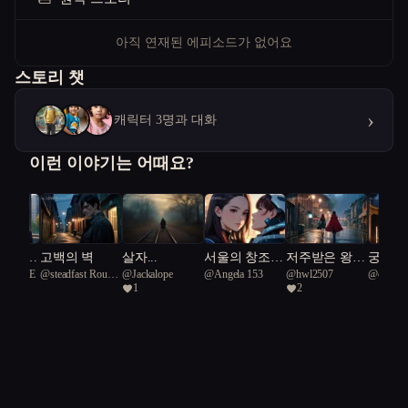
아직 연재된 에피소드가 없어요
스토리 챗
›
캐릭터 3명과 대화
이런 이야기는 어때요?
 경계의
고백의 벽
살자...
서울의 창조,
저주받은 왕국
궁궐의
ghtBLUE
@
steadfast Rough
@
Jackalope
@
Angela 153
@
hwl2507
@
equitab
돌봄 로봇 (Fea
의 마지막 공
에 첫
1
2
Green Snake 92
Komodo 
t. 약자의 동행)
주: 빛을 찾아
숨었다
97
서