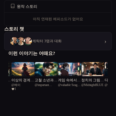
원작 스토리
아직 연재된 에피소드가 없어요
스토리 챗
›
캐릭터 3명과 대화
이런 이야기는 어때요?
여우:
이상의 경계를
고철 소년과
게임 속에서만
정치의 그림자
다락방
h0312
@
에이
@
important
@
valuable Seagull
@
MidnightBLUE
@
traditi
 유머
넘어: 소설 속
유령 메카
진짜 친구가
속으로
1
Ashen-headed
13
59
세상이 현실로
됐다
grebe 10