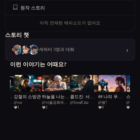
원작 스토리
아직 연재된 에피소드가 없어요
스토리 챗
›
캐릭터 3명과 대화
이런 이야기는 어때요?
 빌려준
강철의 소방관
하늘을 나는
콜드진: 서울
## 나의 푸른
스마트
공화국일
@
vor
@
서울공화국일
@
SeoulCitiz
@
뉑?
@
미르
붕어빵
프로토콜
연인
히어로,
1
2
6
24
급시민
자 속의
리안