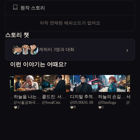
원작 스토리
아직 연재된 에피소드가 없어요
스토리 챗
›
캐릭터 3명과 대화
이런 이야기는 어때요?
 빌려준
하늘을 나는
콜드진: 서울
디지털 추적자
하늘의 손길 :
서울-
공화국일
@
서울공화국일
@
SeoulCitiz
@
DURKSL 68
@
DinoSaga
@
keen Gr
붕어빵
프로토콜
들: 서울의 미
응급닥터 UA
건강을
2
9
1
급시민
로 속에서
M
희망이
름