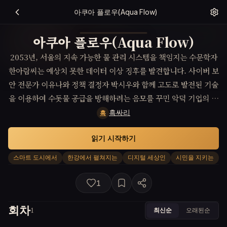
아쿠아 플로우(Aqua Flow)
아쿠아 플로우(Aqua Flow)
2053년, 서울의 지속 가능한 물 관리 시스템을 책임지는 수문학자
한아람씨는 예상치 못한 데이터 이상 징후를 발견합니다. 사이버 보
안 전문가 이유나와 정책 결정자 박시우와 함께 고도로 발전된 기술
을 이용하여 수돗물 공급을 방해하려는 음모를 꾸민 악덕 기업의 음
모를 밝혀내기 위해 기술적, 정치적 난관을 넘어 서울 시민의 안전
흑싸리
흑
을 지켜야 하는 도전에 직면합니다.
읽기 시작하기
스마트 도시에서
한강에서 펼쳐지는
디지털 세상인
시민을 지키는
1
회차
최신순
오래된순
1