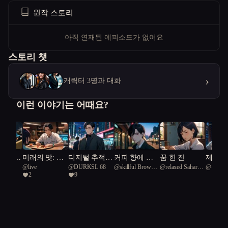
원작 스토리
아직 연재된 에피소드가 없어요
스토리 챗
›
캐릭터 3명과 대화
이런 이야기는 어때요?
의 인형
미래의 맛: 캡
디지털 추적자
커피 향에 스
꿈 한 잔
제국의
@
live
@
DURKSL 68
@
skillful Brown
@
relaxed Saharan
@
뉴몬
슐 속에 잊혀
들: 서울의 미
며든 마음
빛
2
9
Snake 9
King Lizard 59
진 온기
로 속에서