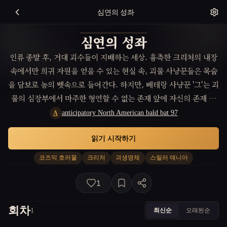
심연의 성좌
심연의 성좌
인류 종말 후, 거대 괴수들이 지배하는 세상. 흉측한 크리처의 내장
속에서만 희귀 자원을 얻을 수 있는 현실 속, 괴물 사냥꾼들은 목숨
을 담보로 놈의 뱃속으로 들어간다. 하지만, 베테랑 사냥꾼 '그'는 괴
물의 심장부에서 마주한 형언할 수 없는 존재 앞에 자신의 존재 이
유와 우주의 끔찍한 진실에 직면하게 된다.
anticipatory North American bald bat 97
A
읽기 시작하기
코즈믹 호러물
크리처
괴생명체
스릴러 매니아
1
회차
최신순
오래된순
1