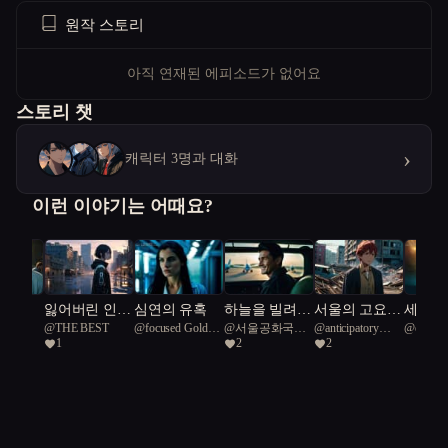
원작 스토리
아직 연재된 에피소드가 없어요
스토리 챗
›
캐릭터 3명과 대화
이런 이야기는 어때요?
구
잃어버린 인간
심연의 유혹
하늘을 빌려준
서울의 고요한
세계 종
임
@
THE BEST
@
focused Golden
@
서울공화국일
@
anticipatory
@
euphor
의 유산
하루
파수꾼
목교의
1
2
2
bird 41
급시민
North American
bald bat 97