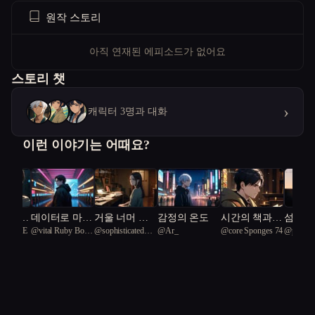
원작 스토리
아직 연재된 에피소드가 없어요
스토리 챗
›
캐릭터 3명과 대화
이런 이야기는 어때요?
 없는
데이터로 마음
거울 너머 가
감정의 온도
시간의 책과
섬마을
ghtBLUE
@
vital Ruby Boa
@
sophisticated
@
Ar_
@
core Sponges 74
@
precio
이 가족
을 숨기는 남
족이 바뀌었다
상처의 여정
노 소
39
Kingfisher 67
Amazonia
든다
자와 손끝을
66
그리워하는 남
자