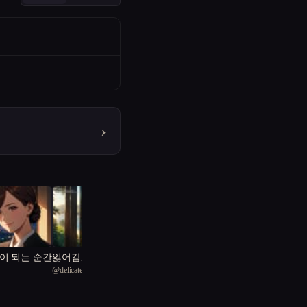
›
이 되는 순간
잃어감으로 일어남
@
delicate Wood pigeon 68