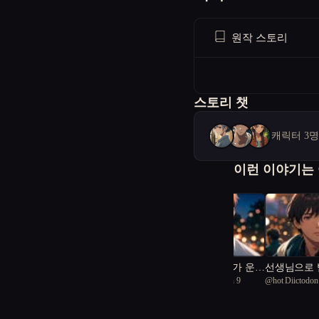
원작 스토리
스토리 챗
캐릭터 3
이런 이야기는
기억을 잃은 남자가 운명
선생님으로 
@
anticipatory Jellyfish 9
@
hot Diictodon
적 연인을 다시 만난다
법