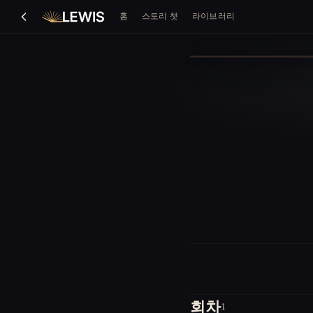
홈
스토리 챗
라이브러리
회차
1