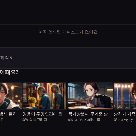
아직 연재된 에피소드가 없어요
명과 대화
 어때요?
밤새 롤하는
영웅이 투명인간이 된 화
책가방보다 무거운 숨
상처가 가족
 41
@
세상을그리다.
@
steadfast Starfish 40
@
creativejiny
방